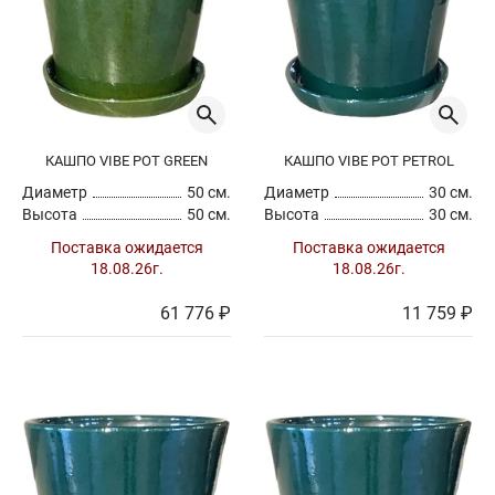
зеленый
синий
Поверхность
гладкая
Производитель
КАШПО VIBE POT GREEN
КАШПО VIBE POT PETROL
Все производители
Диаметр
50 см.
Диаметр
30 см.
Высота
50 см.
Высота
30 см.
Поставка ожидается
Поставка ожидается
Сбросить
Применить
18.08.26г.
18.08.26г.
61 776 ₽
11 759 ₽