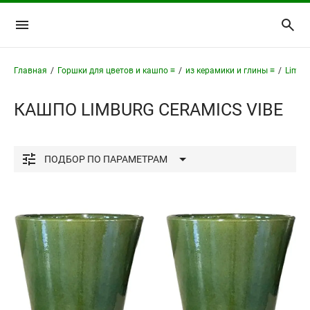
Главная
/
Горшки для цветов и кашпо ≡
/
из керамики и глины ≡
/
Limbu
КАШПО LIMBURG CERAMICS VIBE
ПОДБОР
ПО ПАРАМЕТРАМ
Использование
только в помещении
Материал
керамика
Форма