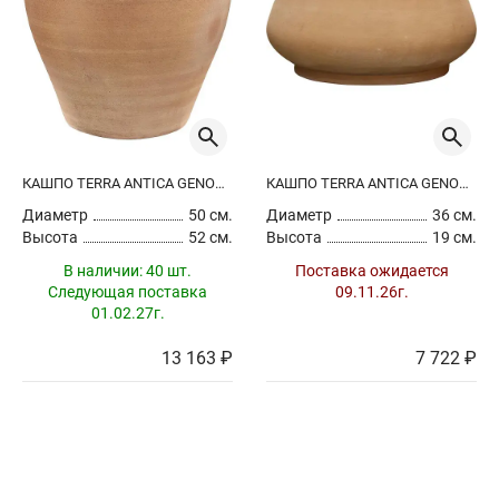
белый
коричневый
оранжевый
серый
Поверхность
гладкая
Производитель
КАШПО TERRA ANTICA GENOVA CHALK WHITE
КАШПО TERRA ANTICA GENOVA CHALK WHITE
Все производители
Диаметр
50 см.
Диаметр
36 см.
Высота
52 см.
Высота
19 см.
Сбросить
Применить
В наличии:
40 шт.
Поставка ожидается
Следующая поставка
09.11.26г.
01.02.27г.
13 163 ₽
7 722 ₽