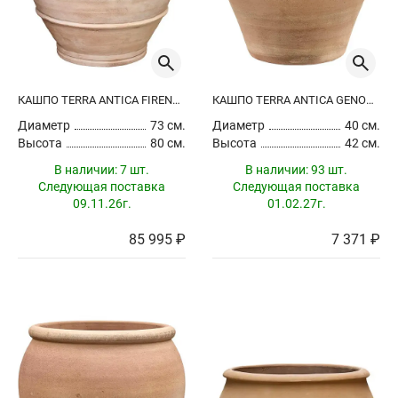
Особенности
с дренажным отверстием
Hand Made
КАШПО TERRA ANTICA FIRENZE CHALK WHITE
КАШПО TERRA ANTICA GENOVA CHALK WHITE
Диаметр
Диаметр
см
73 см.
Диаметр
40 см.
Высота
80 см.
Высота
42 см.
В наличии:
7 шт.
В наличии:
93 шт.
Следующая поставка
Следующая поставка
09.11.26г.
01.02.27г.
Высота
см
85 995 ₽
7 371 ₽
Стоимость
руб
Цвет