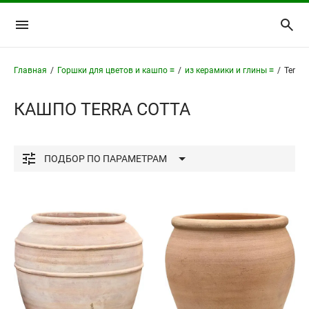
Главная
/
Горшки для цветов и кашпо ≡
/
из керамики и глины ≡
/
Terra 
КАШПО TERRA COTTA
ПОДБОР
ПО ПАРАМЕТРАМ
Использование
в помещении и на улице
только в помещении
Материал
глина
Форма