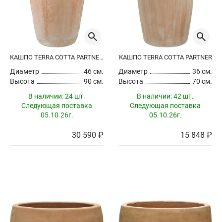
КАШПО TERRA COTTA PARTNER EXTRA
КАШПО TERRA COTTA PARTNER
Диаметр
46 см.
Диаметр
36 см.
Высота
90 см.
Высота
70 см.
В наличии:
24 шт.
В наличии:
42 шт.
Следующая поставка
Следующая поставка
05.10.26г.
05.10.26г.
30 590 ₽
15 848 ₽