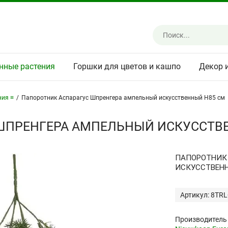
нные растения
Горшки для цветов и кашпо
Декор 
ния ≡
/
Папоротник Аспарагус Шпренгера ампельный искусственный H85 см
ШПРЕНГЕРА АМПЕЛЬНЫЙ ИСКУССТВ
ПАПОРОТНИК
ИСКУССТВЕН
Артикул: 8TR
Производитель