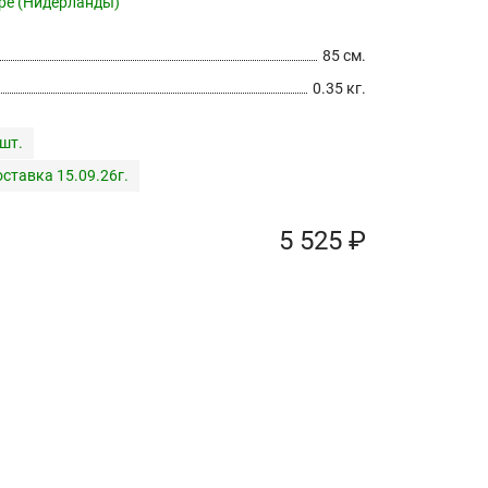
pe (Нидерланды)
85 см.
0.35 кг.
 шт.
ставка 15.09.26г.
5 525 ₽