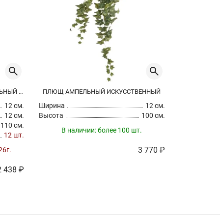
ПАПОРОТНИК АДИАНТУМ АМПЕЛЬНЫЙ ИСКУССТВЕННЫЙ
ПЛЮЩ АМПЕЛЬНЫЙ ИСКУССТВЕННЫЙ
ПЛЮЩ АМП
12 см.
Ширина
12 см.
Ширина
12 см.
Высота
100 см.
Высота
110 см.
В наличии:
более 100 шт.
В на
12 шт.
3 770 ₽
26г.
2 438 ₽