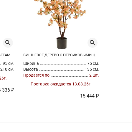
ВИШНЕВОЕ ДЕРЕВО С БЕЛЫМИ ЦВЕТАМИ ИСКУССТВЕННОЕ
ВИШНЕВОЕ ДЕРЕВО С ПЕРСИКОВЫМИ ЦВЕТАМИ ИСКУССТВЕННОЕ
ГЕОРГИНА О
95 см.
Ширина
75 см.
Ширина
210 см.
Высота
135 см.
Высота
Продается по
2 шт.
Продается п
26г.
Поставка ожидается 13.08.26г.
Поставк
4 336 ₽
15 444 ₽