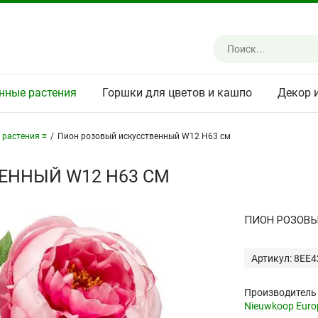
нные растения
Горшки для цветов и кашпо
Декор 
 растения ≡
/
Пион розовый искусственный W12 H63 см
ЕННЫЙ W12 H63 СМ
ПИОН РОЗОВ
Артикул: 8EE
Производитель
Nieuwkoop Euro