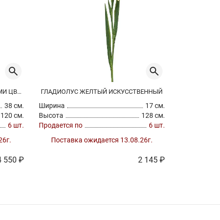
ВИШНЕВАЯ ВЕТВЬ С КОРАЛЛОВЫМИ ЦВЕТАМИ ИСКУССТВЕННАЯ
ГЛАДИОЛУС ЖЕЛТЫЙ ИСКУССТВЕННЫЙ
38 см.
Ширина
17 см.
Ширина
120 см.
Высота
128 см.
Высота
6 шт.
Продается по
6 шт.
Продается п
26г.
Поставка ожидается 13.08.26г.
Поставк
4 550 ₽
2 145 ₽