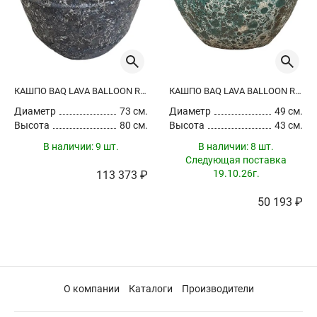
КАШПО BAQ LAVA BALLOON RELIC BLACK
КАШПО BAQ LAVA BALLOON RELIC JADE
Диаметр
73 см.
Диаметр
49 см.
Высота
80 см.
Высота
43 см.
В наличии:
9 шт.
В наличии:
8 шт.
Следующая поставка
19.10.26г.
113 373 ₽
50 193 ₽
О компании
Каталоги
Производители