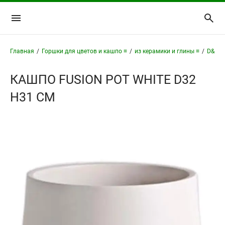
Главная
/
Горшки для цветов и кашпо ≡
/
из керамики и глины ≡
/
D&M I
КАШПО FUSION POT WHITE D32
H31 СМ