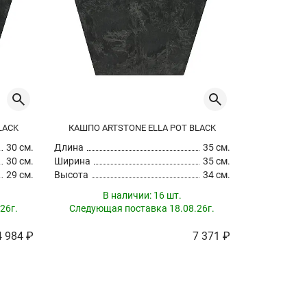
LACK
КАШПО ARTSTONE ELLA POT BLACK
КАШПО AR
30 см.
Длина
35 см.
Длина
30 см.
Ширина
35 см.
Ширина
29 см.
Высота
34 см.
Высота
В наличии:
16 шт.
В
26г.
Следующая поставка 18.08.26г.
Следующа
4 984 ₽
7 371 ₽