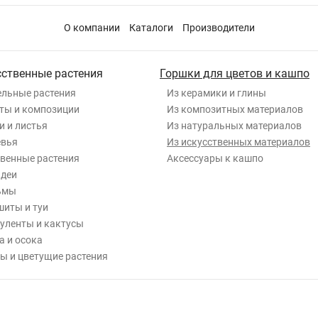
О компании
Каталоги
Производители
сственные растения
Горшки для цветов и кашпо
льные растения
Из керамики и глины
ты и композиции
Из композитных материалов
и и листья
Из натуральных материалов
евья
Из искусственных материалов
венные растения
Аксессуары к кашпо
деи
ьмы
иты и туи
уленты и кактусы
а и осока
ы и цветущие растения