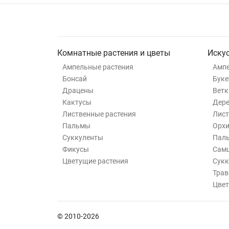
Комнатные растения и цветы
Иску
Ампельные растения
Ампе
Бонсай
Буке
Драцены
Ветк
Кактусы
Дер
Лиственные растения
Лист
Пальмы
Орхи
Суккуленты
Пал
Фикусы
Самш
Цветущие растения
Сукк
Трав
Цвет
© 2010-2026