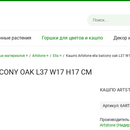
нные растения
Горшки для цветов и кашпо
Декор 
ных материалов ≡
/
Artstone ≡
/
Ella ≡
/
Кашпо Artstone ella balcony oak L37 W
CONY OAK L37 W17 H17 СМ
КАШПО ARTST
Артикул: 6AR
Производитель
Artstone (Ниде