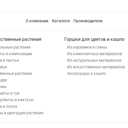
О компании
Каталоги
Производители
сственные растения
Горшки для цветов и кашпо
льные растения
Из керамики и глины
ты и композиции
Из композитных материалов
и и листья
Из натуральных материалов
евья
Из искусственных материалов
венные растения
Аксессуары к кашпо
деи
ьмы
иты и туи
уленты и кактусы
а и осока
ы и цветущие растения