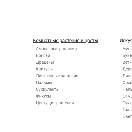
Комнатные растения и цветы
Иску
Ампельные растения
Ампе
Бонсай
Буке
Драцены
Ветк
Кактусы
Дер
Лиственные растения
Лист
Пальмы
Орхи
Суккуленты
Пал
Фикусы
Самш
Цветущие растения
Сукк
Трав
Цвет