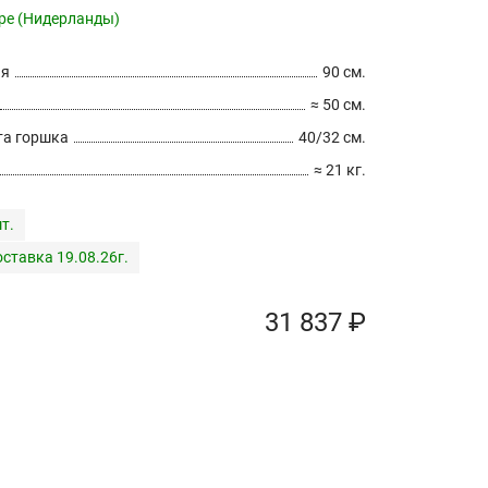
pe (Нидерланды)
ия
90 см.
≈ 50 см.
а горшка
40/32 см.
≈ 21 кг.
т.
ставка 19.08.26г.
31 837 ₽