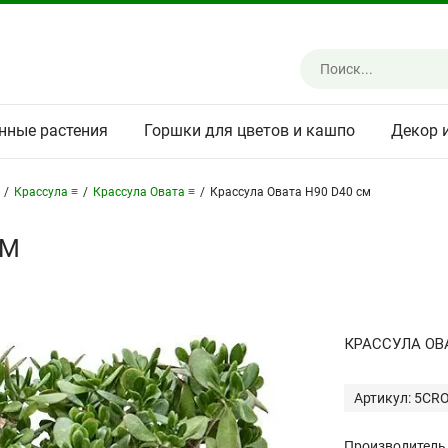
нные растения
Горшки для цветов и кашпо
Декор 
/
Крассула ≡
/
Крассула Овата ≡
/
Крассула Овата H90 D40 см
СМ
КРАССУЛА ОВ
Артикул: 5CR
Производитель