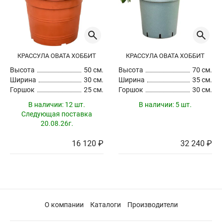
Диаметр горшка
см
КРАССУЛА ОВАТА ХОББИТ
КРАССУЛА ОВАТА ХОББИТ
Ширина кроны
см
Высота
50 см.
Высота
70 см.
Ширина
30 см.
Ширина
35 см.
Горшок
25 см.
Горшок
30 см.
В наличии:
12 шт.
В наличии:
5 шт.
Стоимость
руб
Следующая поставка
20.08.26г.
16 120 ₽
32 240 ₽
Сбросить
Применить
О компании
Каталоги
Производители