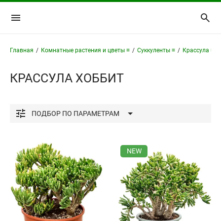
Главная
/
Комнатные растения и цветы ≡
/
Суккуленты ≡
/
Крассула ≡
/
КРАССУЛА ХОББИТ
ПОДБОР
ПО ПАРАМЕТРАМ
Освещенность
NEW
Высота растения
см