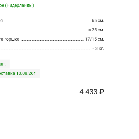
pe (Нидерланды)
ия
65 см.
≈ 25 см.
а горшка
17/15 см.
≈ 3 кг.
 шт.
ставка 10.08.26г.
4 433 ₽