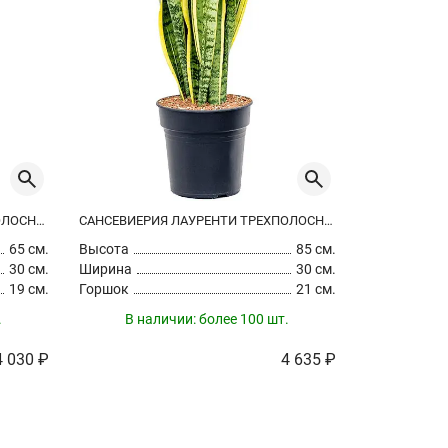
САНСЕВИЕРИЯ ЛАУРЕНТИ ТРЕХПОЛОСНАЯ
САНСЕВИЕРИЯ ЛАУРЕНТИ ТРЕХПОЛОСНАЯ
65 см.
Высота
85 см.
Высота
30 см.
Ширина
30 см.
Ширина
19 см.
Горшок
21 см.
Горшок
.
В наличии:
более 100 шт.
В на
4 030 ₽
4 635 ₽