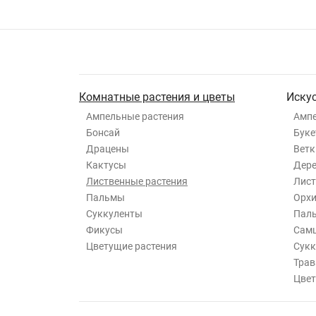
Комнатные растения и цветы
Иску
Ампельные растения
Ампе
Бонсай
Буке
Драцены
Ветк
Кактусы
Дер
Лиственные растения
Лист
Пальмы
Орхи
Суккуленты
Пал
Фикусы
Самш
Цветущие растения
Сукк
Трав
Цвет