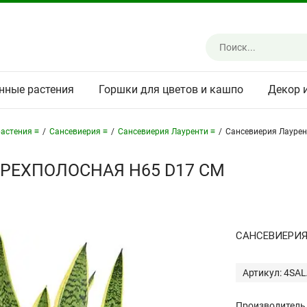
нные растения
Горшки для цветов и кашпо
Декор 
астения ≡
/
Сансевиерия ≡
/
Сансевиерия Лауренти ≡
/
Сансевиерия Лаурен
РЕХПОЛОСНАЯ H65 D17 СМ
САНСЕВИЕРИЯ
Артикул: 4SA
Производитель