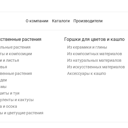
О компании
Каталоги
Производители
сственные растения
Горшки для цветов и кашпо
льные растения
Из керамики и глины
ты и композиции
Из композитных материалов
и и листья
Из натуральных материалов
евья
Из искусственных материалов
венные растения
Аксессуары к кашпо
деи
ьмы
иты и туи
уленты и кактусы
а и осока
ы и цветущие растения