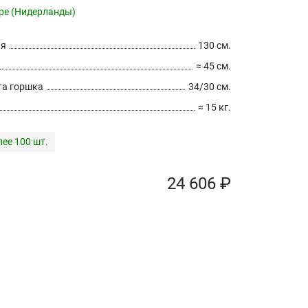
pe (Нидерланды)
ия
130 см.
≈ 45 см.
а горшка
34/30 см.
≈ 15 кг.
лее 100 шт.
24 606 ₽