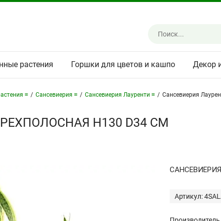
нные растения
Горшки для цветов и кашпо
Декор 
астения ≡
/
Сансевиерия ≡
/
Сансевиерия Лауренти ≡
/
Сансевиерия Лаурен
РЕХПОЛОСНАЯ H130 D34 СМ
САНСЕВИЕРИЯ
Артикул: 4SA
Производитель