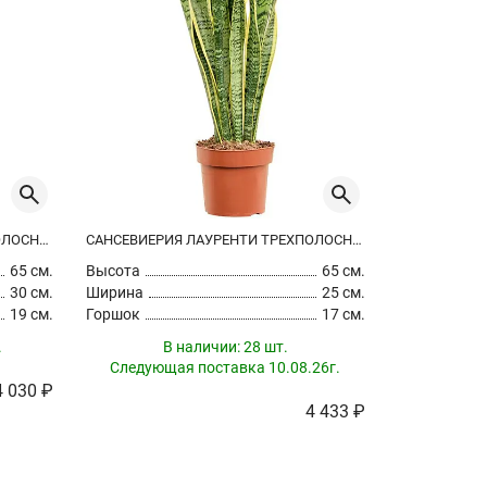
САНСЕВИЕРИЯ ЛАУРЕНТИ ТРЕХПОЛОСНАЯ
САНСЕВИЕРИЯ ЛАУРЕНТИ ТРЕХПОЛОСНАЯ
65 см.
Высота
65 см.
Высота
30 см.
Ширина
25 см.
Ширина
19 см.
Горшок
17 см.
Горшок
.
В наличии:
28 шт.
В на
Следующая поставка 10.08.26г.
4 030 ₽
4 433 ₽