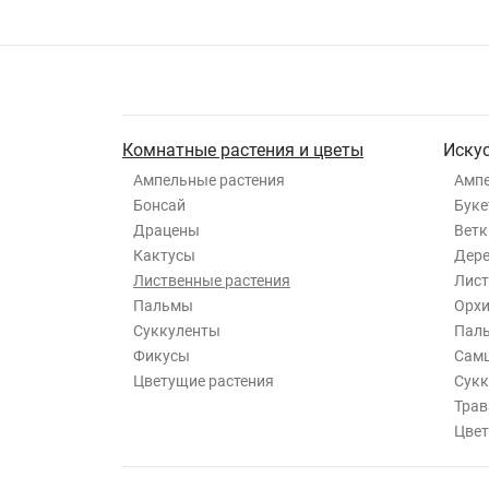
Комнатные растения и цветы
Иску
Ампельные растения
Ампе
Бонсай
Буке
Драцены
Ветк
Кактусы
Дер
Лиственные растения
Лист
Пальмы
Орхи
Суккуленты
Пал
Фикусы
Самш
Цветущие растения
Сукк
Трав
Цвет