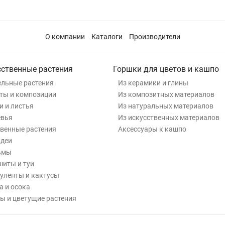
О компании
Каталоги
Производители
сственные растения
Горшки для цветов и кашпо
льные растения
Из керамики и глины
ты и композиции
Из композитных материалов
и и листья
Из натуральных материалов
евья
Из искусственных материалов
венные растения
Аксессуары к кашпо
деи
ьмы
иты и туи
уленты и кактусы
а и осока
ы и цветущие растения