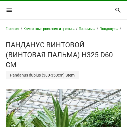
Главная
/
Комнатные растения и цветы ≡
/
Пальмы ≡
/
Панданус ≡
/
Па
ПАНДАНУС ВИНТОВОЙ
(ВИНТОВАЯ ПАЛЬМА) H325 D60
СМ
Pandanus dubius (300-350cm) Stem