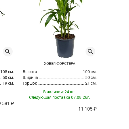
ХОВЕЯ ФОРСТЕРА
105 см.
Высота
100 см.
Высота
50 см.
Ширина
50 см.
Ширина
19 см.
Горшок
21 см.
Горшок
В наличии:
24 шт.
В
Следующая поставка 07.08.26г.
Следующа
9 581 ₽
11 105 ₽