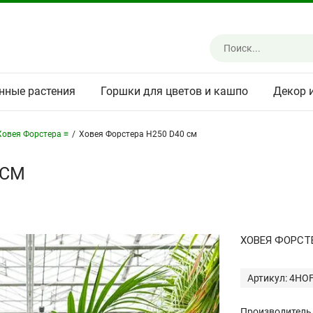
нные растения
Горшки для цветов и кашпо
Декор 
Ховея Форстера ≡
/
Ховея Форстера H250 D40 см
 СМ
ХОВЕЯ ФОРСТ
Артикул: 4HO
Производитель