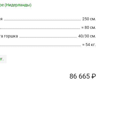
pe (Нидерланды)
ия
250 см.
≈ 80 см.
а горшка
40/30 см.
≈ 54 кг.
т.
86 665 ₽