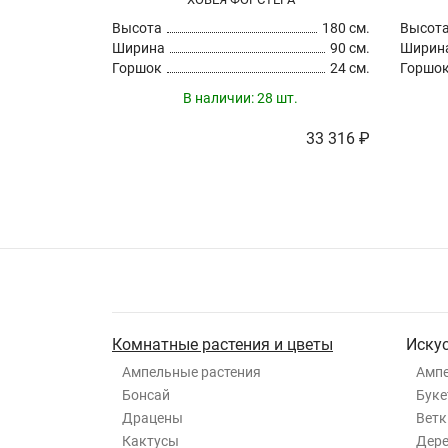
Высота
180 см.
Высот
Ширина
90 см.
Ширин
Горшок
24 см.
Горшо
В наличии:
28 шт.
33 316 ₽
Комнатные растения и цветы
Иску
Ампельные растения
Ампе
Бонсай
Буке
Драцены
Ветк
Кактусы
Дер