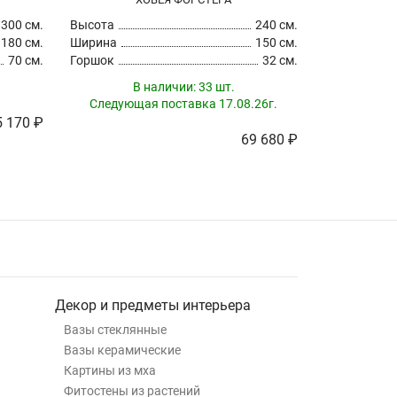
300 см.
Высота
240 см.
Высота
180 см.
Ширина
150 см.
Ширина
70 см.
Горшок
32 см.
Горшок
В наличии:
33 шт.
В
Следующая поставка 17.08.26г.
 170 ₽
69 680 ₽
Декор и предметы интерьера
Вазы стеклянные
Вазы керамические
Картины из мха
Фитостены из растений