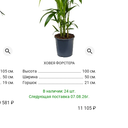
ХОВЕЯ ФОРСТЕРА
105 см.
Высота
100 см.
Высота
50 см.
Ширина
50 см.
Ширина
19 см.
Горшок
21 см.
Горшок
В наличии:
24 шт.
В
Следующая поставка 07.08.26г.
Следующа
9 581 ₽
11 105 ₽