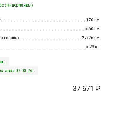
pe (Нидерланды)
ия
170 см.
≈ 60 см.
а горшка
27/26 см.
≈ 23 кг.
 шт.
ставка 07.08.26г.
37 671 ₽