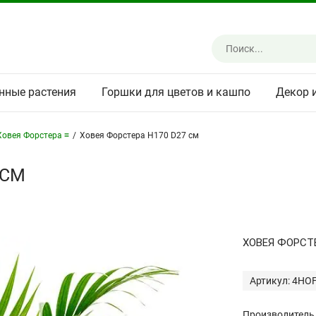
нные растения
Горшки для цветов и кашпо
Декор 
Ховея Форстера ≡
/
Ховея Форстера H170 D27 см
 СМ
ХОВЕЯ ФОРСТ
Артикул: 4HO
Производитель