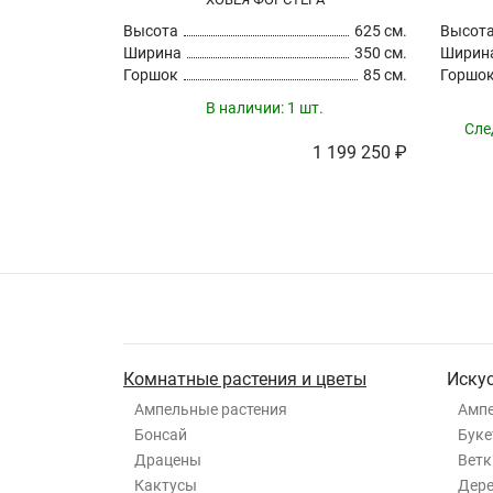
Высота
625 см.
Высот
Ширина
350 см.
Ширин
Горшок
85 см.
Горшо
В наличии:
1 шт.
Сле
1 199 250 ₽
Комнатные растения и цветы
Иску
Ампельные растения
Ампе
Бонсай
Буке
Драцены
Ветк
Кактусы
Дер