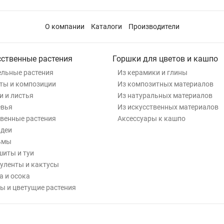
О компании
Каталоги
Производители
сственные растения
Горшки для цветов и кашпо
льные растения
Из керамики и глины
ты и композиции
Из композитных материалов
и и листья
Из натуральных материалов
евья
Из искусственных материалов
венные растения
Аксессуары к кашпо
деи
ьмы
иты и туи
уленты и кактусы
а и осока
ы и цветущие растения