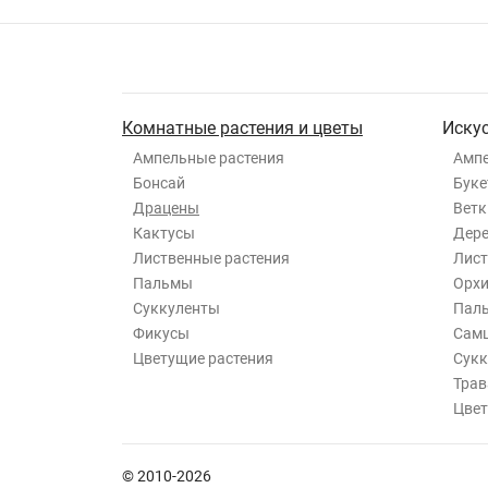
Комнатные растения и цветы
Иску
Ампельные растения
Ампе
Бонсай
Буке
Драцены
Ветк
Кактусы
Дер
Лиственные растения
Лист
Пальмы
Орхи
Суккуленты
Пал
Фикусы
Самш
Цветущие растения
Сукк
Трав
Цвет
© 2010-2026