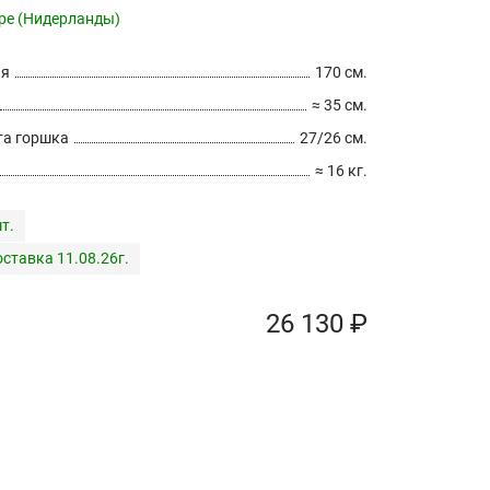
pe (Нидерланды)
ия
170 см.
≈ 35 см.
а горшка
27/26 см.
≈ 16 кг.
т.
ставка 11.08.26г.
26 130 ₽