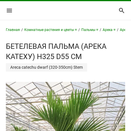
Главная
/
Комнатные растения и цветы ≡
/
Пальмы ≡
/
Арека ≡
/
Арека 
БЕТЕЛЕВАЯ ПАЛЬМА (АРЕКА
КАТЕХУ) H325 D55 СМ
Areca catechu dwarf (320-350cm) Stem