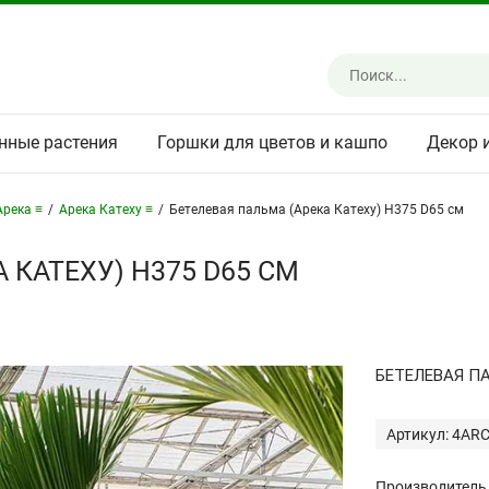
нные растения
Горшки для цветов и кашпо
Декор 
Арека ≡
/
Арека Катеху ≡
/
Бетелевая пальма (Арека Катеху) H375 D65 см
 КАТЕХУ) H375 D65 СМ
БЕТЕЛЕВАЯ ПА
Артикул: 4AR
Производитель