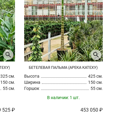
ТЕХУ)
БЕТЕЛЕВАЯ ПАЛЬМА (АРЕКА КАТЕХУ)
БЕТЕЛЕВАЯ
325 см.
Высота
425 см.
Высота
150 см.
Ширина
150 см.
Ширина
55 см.
Горшок
55 см.
Горшок
В наличии:
1 шт.
 525 ₽
453 050 ₽