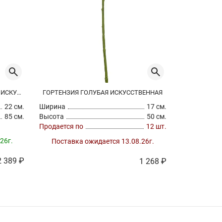
БУГЕНВИЛЛИЯ ВЕТВЬ С ЦВЕТАМИ ИСКУССТВЕННАЯ
ГОРТЕНЗИЯ ГОЛУБАЯ ИСКУССТВЕННАЯ
22 см.
Ширина
17 см.
Ширина
85 см.
Высота
50 см.
Высота
Продается по
12 шт.
В
26г.
Поставка ожидается 13.08.26г.
2 389 ₽
1 268 ₽