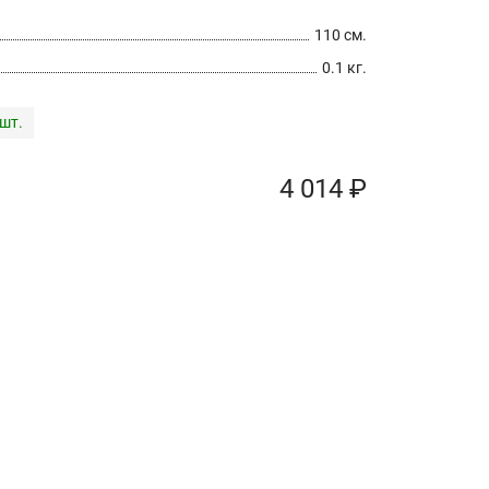
110 см.
0.1 кг.
 шт.
4 014 ₽