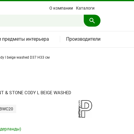
О компании
Каталоги
и предметы интерьера
Производители
dy l beige washed D37 H33 см
 & STONE CODY L BEIGE WASHED
TBWC20
Нидерланды)