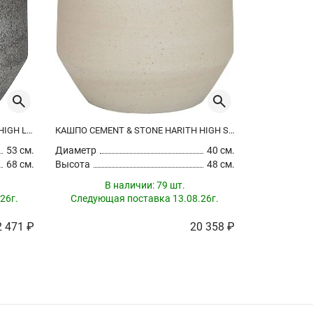
КАШПО CEMENT & STONE HARITH HIGH L, DIORIET GREY
КАШПО CEMENT & STONE HARITH HIGH S BEIGE WASHED
53 см.
Диаметр
40 см.
Диаметр
68 см.
Высота
48 см.
Высота
В наличии:
79 шт.
В
26г.
Следующая поставка 13.08.26г.
Следующа
2 471 ₽
20 358 ₽