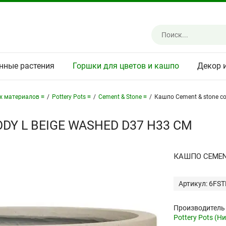
нные растения
Горшки для цветов и кашпо
Декор 
х материалов ≡
/
Pottery Pots ≡
/
Cement & Stone ≡
/
Кашпо Cement & stone co
DY L BEIGE WASHED D37 H33 СМ
КАШПО CEMENT
Артикул: 6FS
Производитель
Pottery Pots (