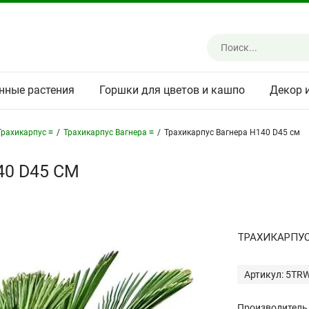
нные растения
Горшки для цветов и кашпо
Декор 
Трахикарпус ≡
/
Трахикарпус Вагнера ≡
/
Трахикарпус Вагнера H140 D45 см
0 D45 СМ
ТРАХИКАРПУС
Артикул: 5TR
Производитель