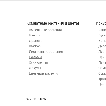
Комнатные растения и цветы
Иску
Ампельные растения
Ампе
Бонсай
Буке
Драцены
Ветк
Кактусы
Дер
Лиственные растения
Лист
Пальмы
Орхи
Суккуленты
Пал
Фикусы
Самш
Цветущие растения
Сукк
Трав
Цвет
© 2010-2026