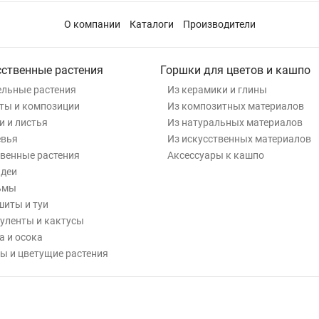
О компании
Каталоги
Производители
сственные растения
Горшки для цветов и кашпо
льные растения
Из керамики и глины
ты и композиции
Из композитных материалов
и и листья
Из натуральных материалов
евья
Из искусственных материалов
венные растения
Аксессуары к кашпо
деи
ьмы
иты и туи
уленты и кактусы
а и осока
ы и цветущие растения