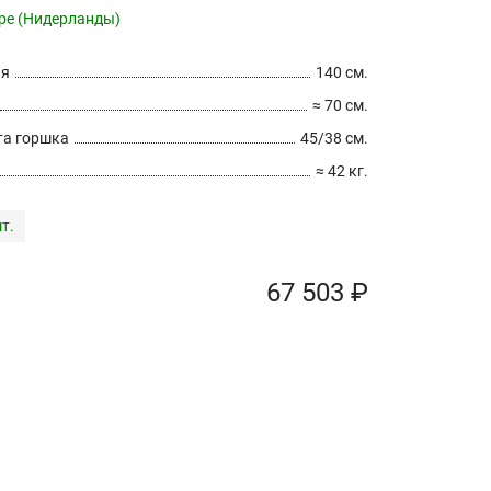
pe (Нидерланды)
ия
140 см.
≈ 70 см.
а горшка
45/38 см.
≈ 42 кг.
т.
67 503 ₽