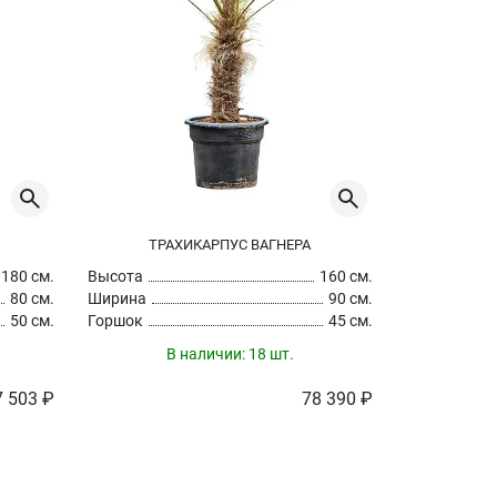
ТРАХИКАРПУС ВАГНЕРА
ТРА
180 см.
Высота
160 см.
Высота
80 см.
Ширина
90 см.
Ширина
50 см.
Горшок
45 см.
Горшок
В наличии:
18 шт.
В
7 503 ₽
78 390 ₽