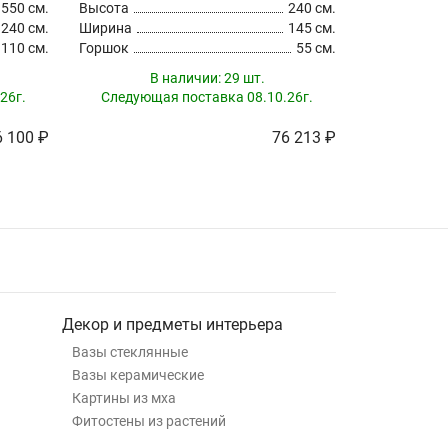
550 см.
Высота
240 см.
Высота
240 см.
Ширина
145 см.
Ширина
110 см.
Горшок
55 см.
Горшок
В наличии:
29 шт.
26г.
Следующая поставка 08.10.26г.
Следующа
 100 ₽
76 213 ₽
Декор и предметы интерьера
Вазы стеклянные
Вазы керамические
Картины из мха
Фитостены из растений