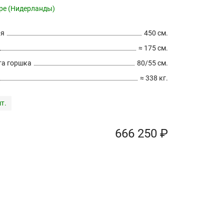
pe (Нидерланды)
ия
450 см.
≈ 175 см.
а горшка
80/55 см.
≈ 338 кг.
т.
666 250 ₽