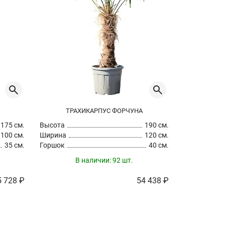
ТРАХИКАРПУС ФОРЧУНА
ТРА
175 см.
Высота
190 см.
Высота
100 см.
Ширина
120 см.
Ширина
35 см.
Горшок
40 см.
Горшок
В наличии:
92 шт.
В
5 728 ₽
54 438 ₽