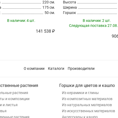
а
220 см.
Высота
а
175 см.
Ширина
к
50 см.
Горшок
В наличии:
4 шт.
В наличии:
2 шт.
Следующая поставка 27.08.
141 538 ₽
906
О компании
Каталоги
Производители
сственные растения
Горшки для цветов и кашпо
льные растения
Из керамики и глины
ты и композиции
Из композитных материалов
и и листья
Из натуральных материалов
евья
Из искусственных материалов
венные растения
Аксессуары к кашпо