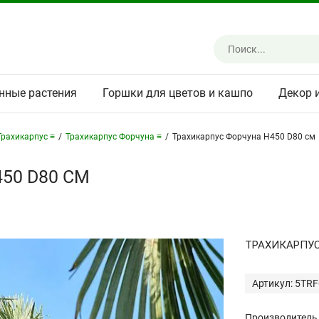
нные растения
Горшки для цветов и кашпо
Декор 
Трахикарпус ≡
/
Трахикарпус Форчуна ≡
/
Трахикарпус Форчуна H450 D80 см
50 D80 СМ
ТРАХИКАРПУ
Артикул: 5TR
Производитель