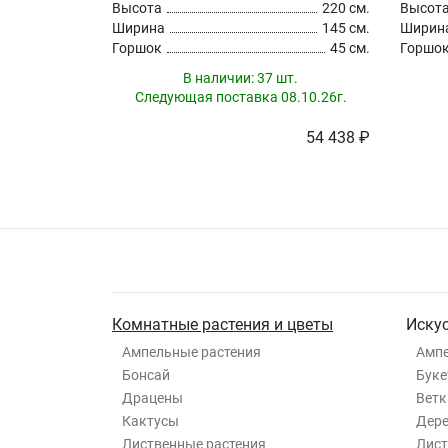
Высота
220 см.
Высот
Ширина
145 см.
Ширин
Горшок
45 см.
Горшо
В наличии:
37 шт.
Следующая поставка 08.10.26г.
54 438 ₽
Комнатные растения и цветы
Иску
Ампельные растения
Ампе
Бонсай
Буке
Драцены
Ветк
Кактусы
Дер
Лиственные растения
Лист