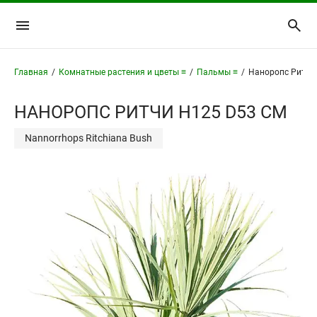
Главная
/
Комнатные растения и цветы ≡
/
Пальмы ≡
/
Наноропс Ритчи
НАНОРОПС РИТЧИ H125 D53 СМ
Nannorrhops Ritchiana Bush