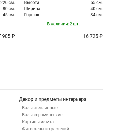
220 см.
Высота
55 см.
Высота
80 см.
Ширина
40 см.
Ширина
45 см.
Горшок
34 см.
Горшок
В наличии:
2 шт.
В
7 905 ₽
16 725 ₽
Декор и предметы интерьера
Вазы стеклянные
Вазы керамические
Картины из мха
Фитостены из растений