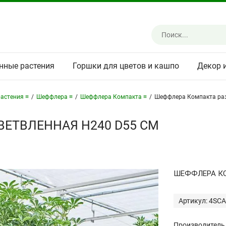
нные растения
Горшки для цветов и кашпо
Декор 
астения ≡
/
Шеффлера ≡
/
Шеффлера Компакта ≡
/
Шеффлера Компакта раз
ЕТВЛЕННАЯ H240 D55 СМ
ШЕФФЛЕРА КО
Артикул: 4SC
Производитель