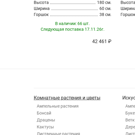
Высота
180 см.
Высот
Ширина
60 см.
Ширин
Горшок
38 см.
Горшо
В наличии:
66 шт.
Следующая поставка 17.11.26г.
42 461 ₽
Комнатные растения и цветы
Иску
Ампельные растения
Ампе
Бонсай
Буке
Драцены
Ветк
Кактусы
Дер
Лиственные растения
Лист