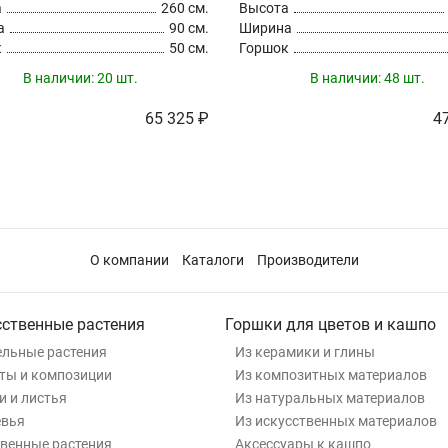
а
260 см.
Высота
а
90 см.
Ширина
к
50 см.
Горшок
В наличии:
20 шт.
В наличии:
48 шт.
65 325 ₽
4
О компании
Каталоги
Производители
сственные растения
Горшки для цветов и кашпо
льные растения
Из керамики и глины
ты и композиции
Из композитных материалов
и и листья
Из натуральных материалов
евья
Из искусственных материалов
венные растения
Аксессуары к кашпо