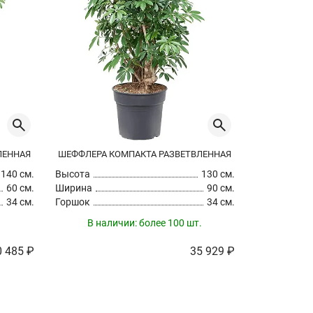
ЛЕННАЯ
ШЕФФЛЕРА КОМПАКТА РАЗВЕТВЛЕННАЯ
ШЕФФЛЕРА 
140 см.
Высота
130 см.
Высота
60 см.
Ширина
90 см.
Ширина
34 см.
Горшок
34 см.
Горшок
В наличии:
более 100 шт.
0 485 ₽
35 929 ₽