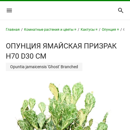
Главная
/
Комнатные растения и цветы ≡
/
Кактусы ≡
/
Опунция ≡
/
Опу
ОПУНЦИЯ ЯМАЙСКАЯ ПРИЗРАК
H70 D30 СМ
Opuntia jamaicensis 'Ghost' Branched