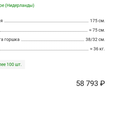
pe (Нидерланды)
ия
175 см.
≈ 75 см.
а горшка
38/32 см.
≈ 36 кг.
лее 100 шт.
58 793 ₽