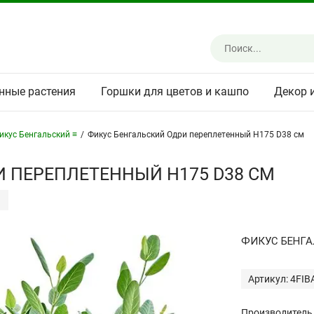
нные растения
Горшки для цветов и кашпо
Декор 
икус Бенгальский ≡
/
Фикус Бенгальский Одри переплетенный H175 D38 см
 ПЕРЕПЛЕТЕННЫЙ H175 D38 СМ
ФИКУС БЕНГА
Артикул: 4FI
Производитель