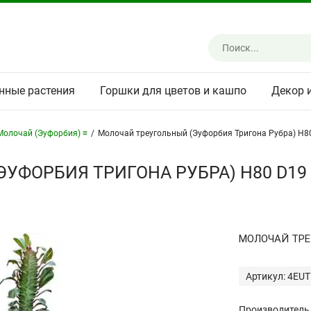
нные растения
Горшки для цветов и кашпо
Декор 
Молочай (Эуфорбия) ≡
/
Молочай треугольный (Эуфорбия Тригона Рубра) H8
УФОРБИЯ ТРИГОНА РУБРА) H80 D19
МОЛОЧАЙ ТРЕ
Артикул: 4EU
Производитель