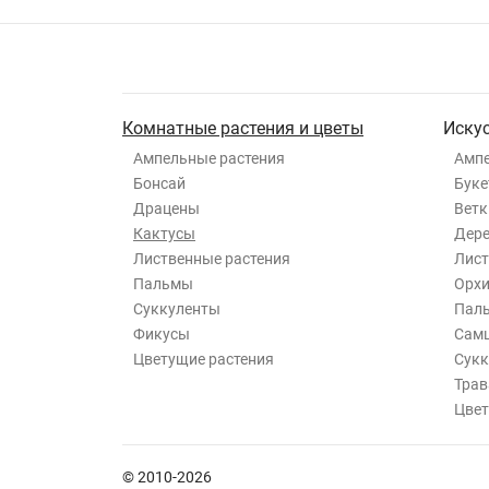
Комнатные растения и цветы
Иску
Ампельные растения
Ампе
Бонсай
Буке
Драцены
Ветк
Кактусы
Дер
Лиственные растения
Лист
Пальмы
Орхи
Суккуленты
Пал
Фикусы
Самш
Цветущие растения
Сукк
Трав
Цвет
© 2010-2026