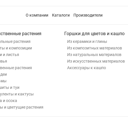
О компании
Каталоги
Производители
сственные растения
Горшки для цветов и кашпо
льные растения
Из керамики и глины
ты и композиции
Из композитных материалов
и и листья
Из натуральных материалов
евья
Из искусственных материалов
венные растения
Аксессуары к кашпо
деи
ьмы
иты и туи
уленты и кактусы
а и осока
ы и цветущие растения