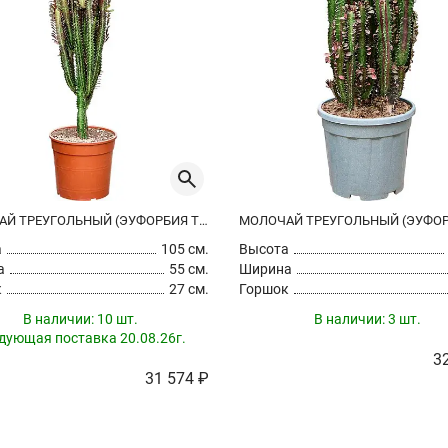
МОЛОЧАЙ ТРЕУГОЛЬНЫЙ (ЭУФОРБИЯ ТРИГОНА РУБРА)
а
105 см.
Высота
а
55 см.
Ширина
к
27 см.
Горшок
В наличии:
10 шт.
В наличии:
3 шт.
дующая поставка 20.08.26г.
3
31 574 ₽