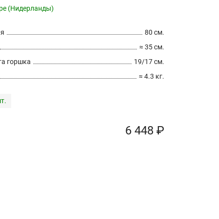
pe (Нидерланды)
ия
80 см.
≈ 35 см.
а горшка
19/17 см.
≈ 4.3 кг.
т.
6 448 ₽