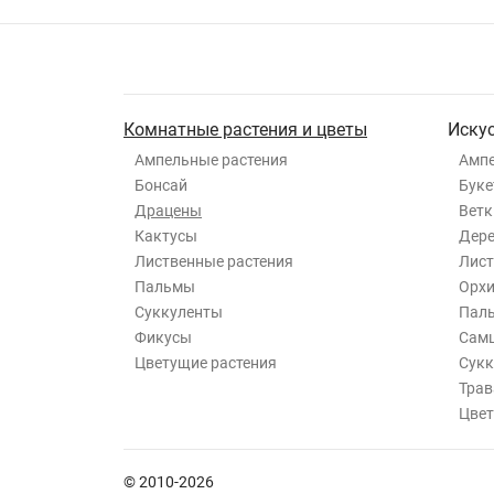
Комнатные растения и цветы
Иску
Ампельные растения
Ампе
Бонсай
Буке
Драцены
Ветк
Кактусы
Дер
Лиственные растения
Лист
Пальмы
Орхи
Суккуленты
Пал
Фикусы
Самш
Цветущие растения
Сукк
Трав
Цвет
© 2010-2026