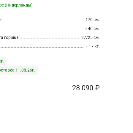
pe (Нидерланды)
ия
170 см.
≈ 40 см.
а горшка
27/25 см.
≈ 17 кг.
т.
ставка 11.08.26г.
28 090 ₽