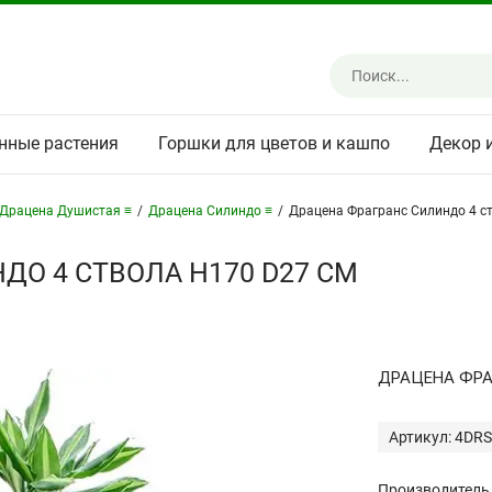
нные растения
Горшки для цветов и кашпо
Декор 
Драцена Душистая ≡
/
Драцена Силиндо ≡
/
Драцена Фрагранс Силиндо 4 с
ДО 4 СТВОЛА H170 D27 СМ
ДРАЦЕНА ФРА
Артикул: 4DRS
Производитель