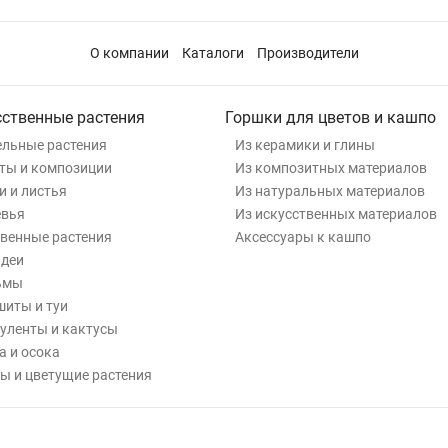
О компании
Каталоги
Производители
сственные растения
Горшки для цветов и кашпо
льные растения
Из керамики и глины
ты и композиции
Из композитных материалов
и и листья
Из натуральных материалов
евья
Из искусственных материалов
венные растения
Аксессуары к кашпо
деи
ьмы
иты и туи
уленты и кактусы
а и осока
ы и цветущие растения