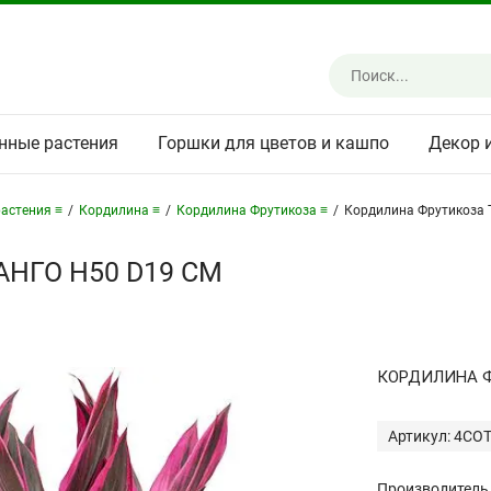
нные растения
Горшки для цветов и кашпо
Декор 
астения ≡
/
Кордилина ≡
/
Кордилина Фрутикоза ≡
/
Кордилина Фрутикоза 
НГО H50 D19 СМ
КОРДИЛИНА 
Артикул: 4CO
Производитель