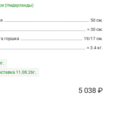
pe (Нидерланды)
ия
50 см.
≈ 30 см.
а горшка
19/17 см.
≈ 3.4 кг.
т.
ставка 11.08.26г.
5 038 ₽