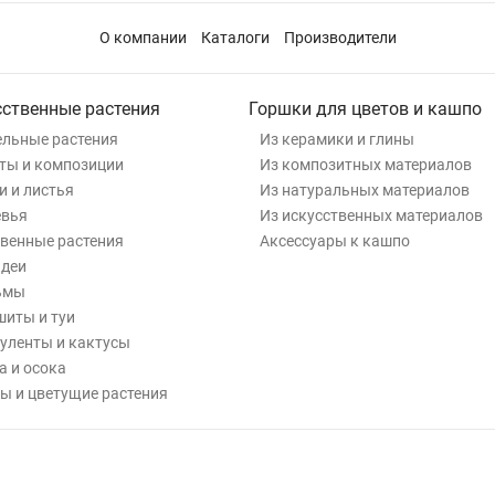
О компании
Каталоги
Производители
сственные растения
Горшки для цветов и кашпо
льные растения
Из керамики и глины
ты и композиции
Из композитных материалов
и и листья
Из натуральных материалов
евья
Из искусственных материалов
венные растения
Аксессуары к кашпо
деи
ьмы
иты и туи
уленты и кактусы
а и осока
ы и цветущие растения