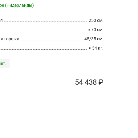
pe (Нидерланды)
ия
250 см.
≈ 70 см.
а горшка
45/35 см.
≈ 34 кг.
 шт.
54 438 ₽