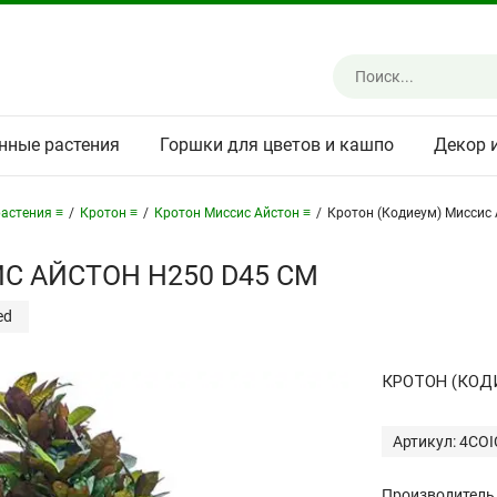
нные растения
Горшки для цветов и кашпо
Декор 
астения ≡
/
Кротон ≡
/
Кротон Миссис Айстон ≡
/
Кротон (Кодиеум) Миссис
С АЙСТОН H250 D45 СМ
ed
КРОТОН (КОД
Артикул: 4CO
Производитель