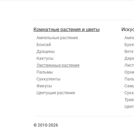
Комнатные растения и цветы
Иску
Ампельные растения
Ампе
Бонсай
Буке
Драцены
Ветк
Кактусы
Дер
Лиственные растения
Лист
Пальмы
Орхи
Суккуленты
Пал
Фикусы
Самш
Цветущие растения
Сукк
Трав
Цвет
© 2010-2026