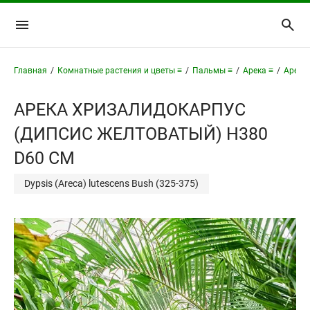
Главная
/
Комнатные растения и цветы ≡
/
Пальмы ≡
/
Арека ≡
/
Арека
АРЕКА ХРИЗАЛИДОКАРПУС
(ДИПСИС ЖЕЛТОВАТЫЙ) H380
D60 СМ
Dypsis (Areca) lutescens Bush (325-375)