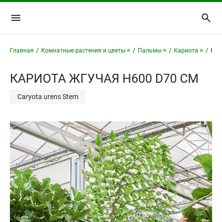
Главная
/
Комнатные растения и цветы ≡
/
Пальмы ≡
/
Кариота ≡
/
Кар
КАРИОТА ЖГУЧАЯ H600 D70 СМ
Caryota urens Stem