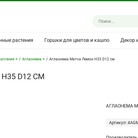
нные растения
Горшки для цветов и кашпо
Декор 
астения ≡
/
Аглаонема ≡
/
Аглаонема Матча Лемон H35 D12 см
H35 D12 СМ
АГЛАОНЕМА М
Артикул: 4AG
Производитель