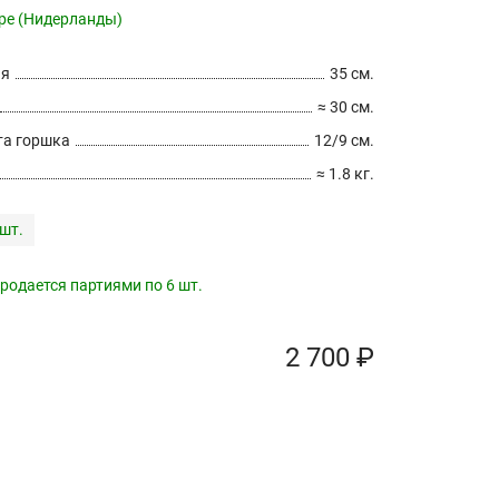
pe (Нидерланды)
ия
35 см.
≈ 30 см.
а горшка
12/9 см.
≈ 1.8 кг.
 шт.
родается партиями по 6 шт.
2 700 ₽