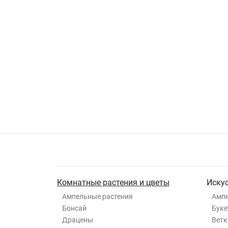
Комнатные растения и цветы
Иску
Ампельные растения
Ампе
Бонсай
Буке
Драцены
Ветк